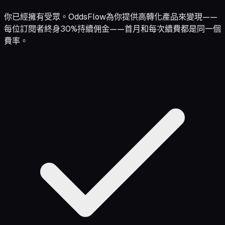
你已經擁有受眾。OddsFlow為你提供高轉化產品來變現——
每位訂閱者終身30%持續佣金——首月和每次續費都是同一個
費率。