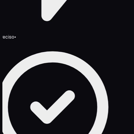
eciso
•