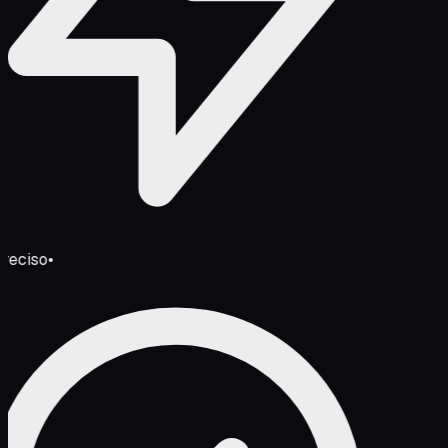
eciso
•