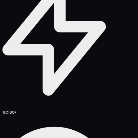
eciso
•