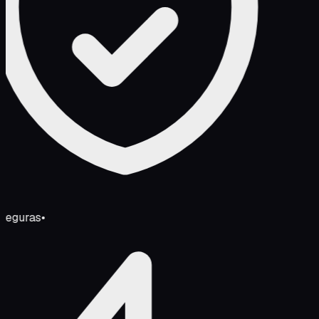
eguras
•