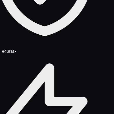
eguras
•