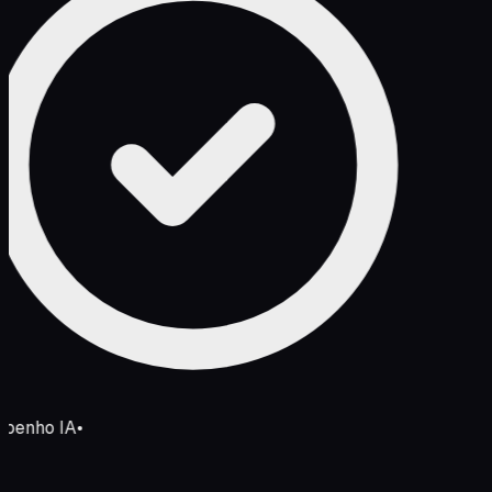
enho IA
•