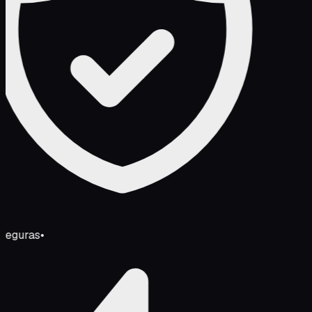
eguras
•