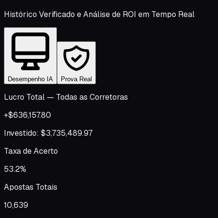
Histórico Verificado e Análise de ROI em Tempo Real
Desempenho IA
Prova Real
Lucro Total
—
Todas as Corretoras
+$
636,157.80
Investido
: $
3,735,489.97
Taxa de Acerto
53.2
%
Apostas Totais
10,639