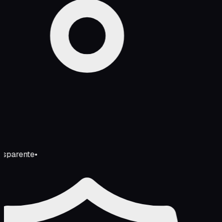
sparente
•