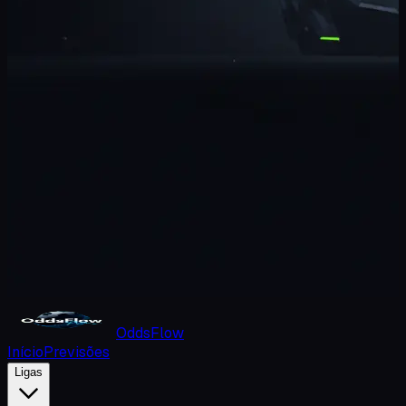
OddsFlow
Início
Previsões
Ligas