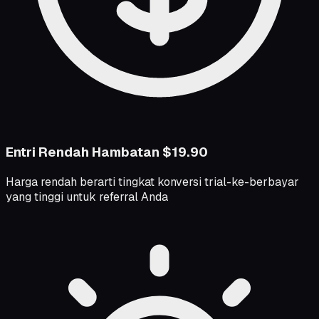
Entri Rendah Hambatan $19.90
Harga rendah berarti tingkat konversi trial-ke-berbayar
yang tinggi untuk referral Anda