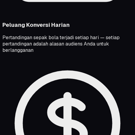
Peluang Konversi Harian
Pertandingan sepak bola terjadi setiap hari — setiap
pertandingan adalah alasan audiens Anda untuk
berlangganan