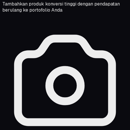
Tambahkan produk konversi tinggi dengan pendapatan
berulang ke portofolio Anda