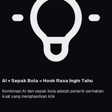
AI + Sepak Bola = Hook Rasa Ingin Tahu
Kombinasi AI dan sepak bola adalah penarik perhatian
kuat yang menghasilkan klik