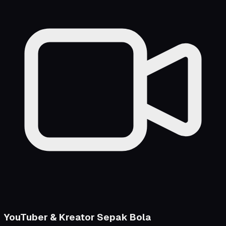
YouTuber & Kreator Sepak Bola