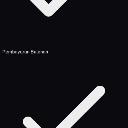
Pembayaran Bulanan