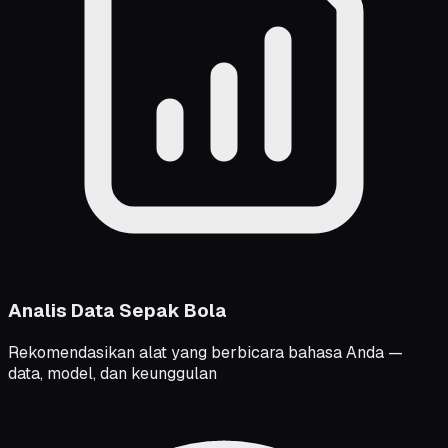
Analis Data Sepak Bola
Rekomendasikan alat yang berbicara bahasa Anda —
data, model, dan keunggulan