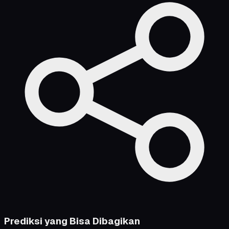
Prediksi yang Bisa Dibagikan