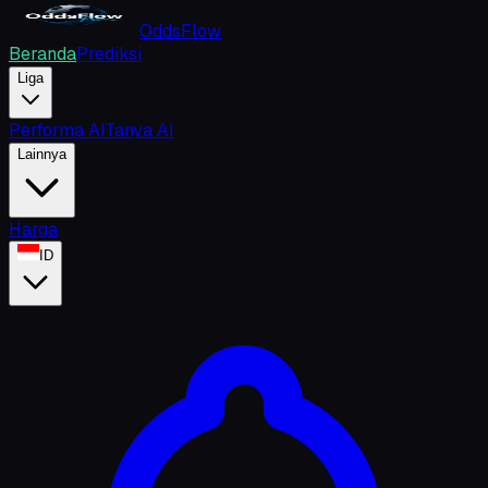
OddsFlow
Beranda
Prediksi
Liga
Performa AI
Tanya AI
Lainnya
Harga
ID