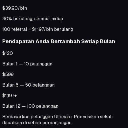
$39.90/bln
30% berulang, seumur hidup
100 referral = $1,197/bln berulang
Pendapatan Anda Bertambah Setiap Bulan
$120
Bulan 1 — 10 pelanggan
$599
Bulan 6 — 50 pelanggan
$1,197+
Bulan 12 — 100 pelanggan
Berdasarkan pelanggan Ultimate. Promosikan sekali,
dapatkan di setiap perpanjangan.