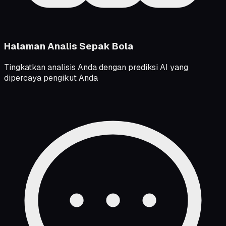
Halaman Analis Sepak Bola
Tingkatkan analisis Anda dengan prediksi AI yang
dipercaya pengikut Anda