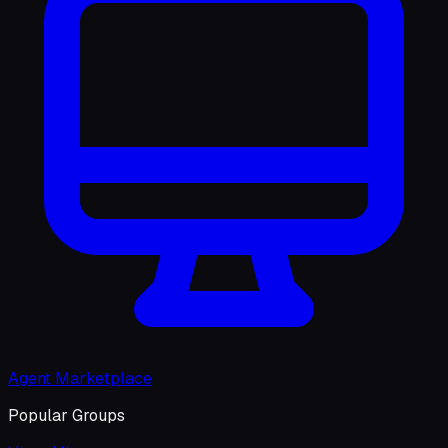
Agent Marketplace
Popular Groups