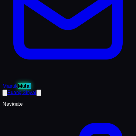
Masuk
Mulai
Ruang Sinyal
Navigate