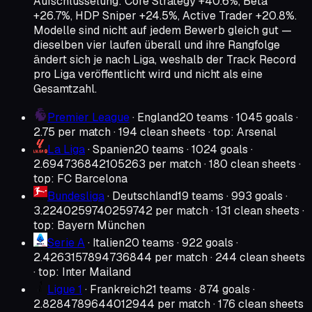
Aufschlüsselung: Core Strategy +40.6%, Beta
+26.7%, HDP Sniper +24.5%, Active Trader +20.8%.
Modelle sind nicht auf jedem Bewerb gleich gut —
dieselben vier laufen überall und ihre Rangfolge
ändert sich je nach Liga, weshalb der Track Record
pro Liga veröffentlicht wird und nicht als eine
Gesamtzahl.
Premier League
·
England
20
teams ·
1045
goals ·
2.75
per match ·
194
clean sheets
· top:
Arsenal
La Liga
·
Spanien
20
teams ·
1024
goals ·
2.694736842105263
per match ·
180
clean sheets
·
top:
FC Barcelona
Bundesliga
·
Deutschland
19
teams ·
993
goals ·
3.2240259740259742
per match ·
131
clean sheets
·
top:
Bayern München
Serie A
·
Italien
20
teams ·
922
goals ·
2.4263157894736844
per match ·
244
clean sheets
· top:
Inter Mailand
Ligue 1
·
Frankreich
21
teams ·
874
goals ·
2.8284789644012944
per match ·
176
clean sheets