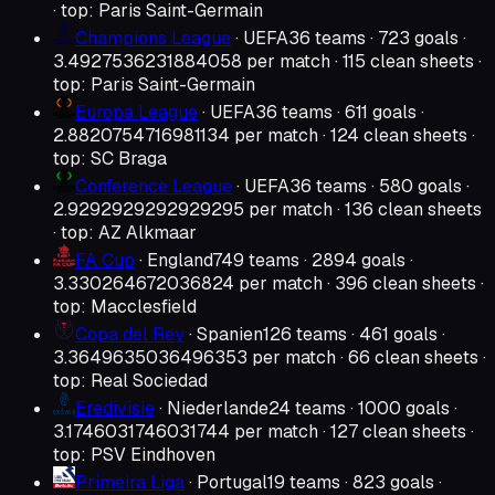
· top:
Paris Saint-Germain
Champions League
·
UEFA
36
teams ·
723
goals ·
3.4927536231884058
per match ·
115
clean sheets
·
top:
Paris Saint-Germain
Europa League
·
UEFA
36
teams ·
611
goals ·
2.8820754716981134
per match ·
124
clean sheets
·
top:
SC Braga
Conference League
·
UEFA
36
teams ·
580
goals ·
2.9292929292929295
per match ·
136
clean sheets
· top:
AZ Alkmaar
FA Cup
·
England
749
teams ·
2894
goals ·
3.330264672036824
per match ·
396
clean sheets
·
top:
Macclesfield
Copa del Rey
·
Spanien
126
teams ·
461
goals ·
3.3649635036496353
per match ·
66
clean sheets
·
top:
Real Sociedad
Eredivisie
·
Niederlande
24
teams ·
1000
goals ·
3.1746031746031744
per match ·
127
clean sheets
·
top:
PSV Eindhoven
Primeira Liga
·
Portugal
19
teams ·
823
goals ·