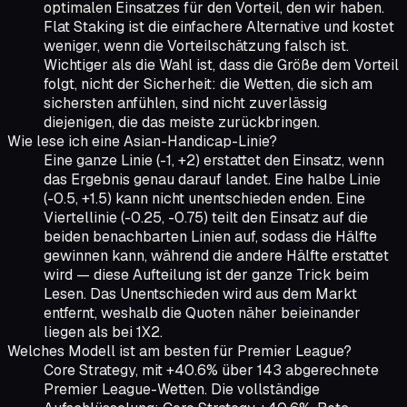
optimalen Einsatzes für den Vorteil, den wir haben.
Flat Staking ist die einfachere Alternative und kostet
weniger, wenn die Vorteilschätzung falsch ist.
Wichtiger als die Wahl ist, dass die Größe dem Vorteil
folgt, nicht der Sicherheit: die Wetten, die sich am
sichersten anfühlen, sind nicht zuverlässig
diejenigen, die das meiste zurückbringen.
Wie lese ich eine Asian-Handicap-Linie?
Eine ganze Linie (-1, +2) erstattet den Einsatz, wenn
das Ergebnis genau darauf landet. Eine halbe Linie
(-0.5, +1.5) kann nicht unentschieden enden. Eine
Viertellinie (-0.25, -0.75) teilt den Einsatz auf die
beiden benachbarten Linien auf, sodass die Hälfte
gewinnen kann, während die andere Hälfte erstattet
wird — diese Aufteilung ist der ganze Trick beim
Lesen. Das Unentschieden wird aus dem Markt
entfernt, weshalb die Quoten näher beieinander
liegen als bei 1X2.
Welches Modell ist am besten für Premier League?
Core Strategy, mit +40.6% über 143 abgerechnete
Premier League-Wetten. Die vollständige