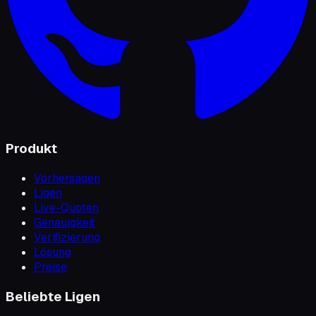
Produkt
Vorhersagen
Ligen
Live-Quoten
Genauigkeit
Verifizierung
Lösung
Preise
Beliebte Ligen