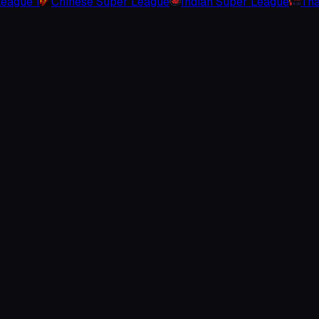
League 1
Chinese Super League
Indian Super League
Tha