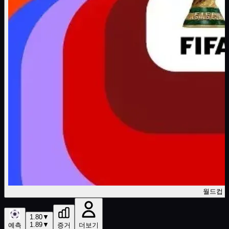
월드컵
1.80
▼
1.89
▼
예측
증거
더보기