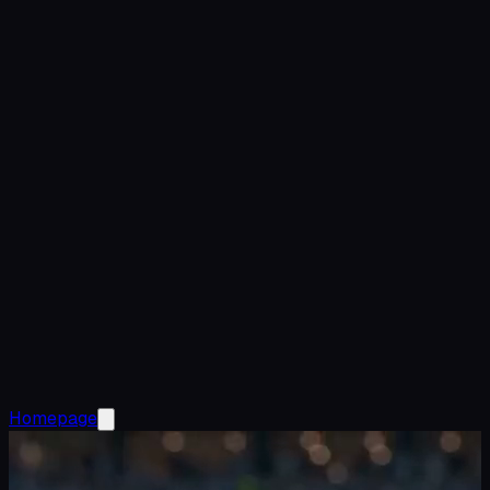
Homepage