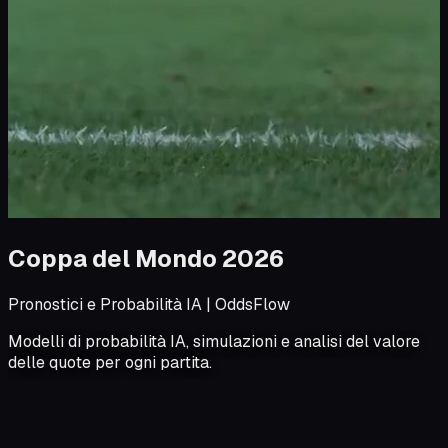
Coppa del Mondo 2026
Pronostici e Probabilità IA | OddsFlow
Modelli di probabilità IA, simulazioni e analisi del valore
delle quote per ogni partita.