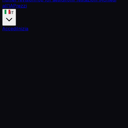
all'IA
Prezzi
IT
Accedi
Inizia