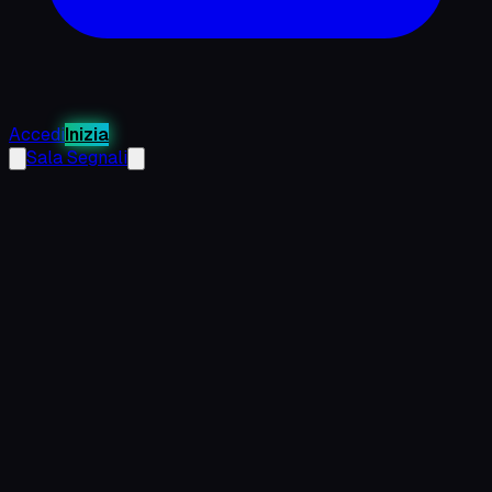
Accedi
Inizia
Sala Segnali