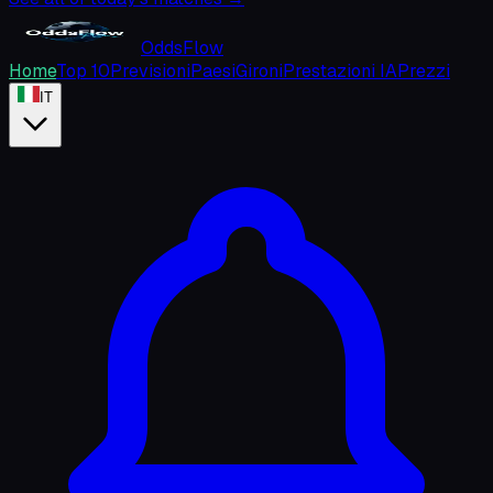
OddsFlow
Home
Top 10
Previsioni
Paesi
Gironi
Prestazioni IA
Prezzi
IT