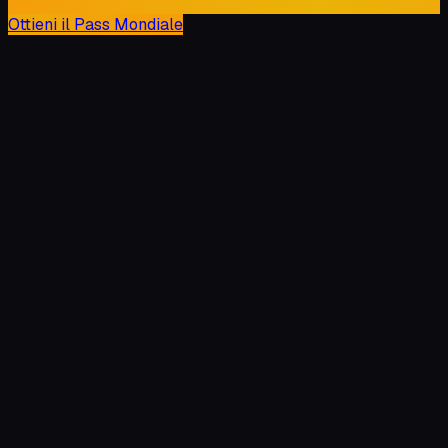
Ottieni il Pass Mondiale