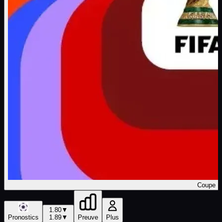
Coupe
1.80
▼
Pronostics
1.89
▼
Preuve
Plus