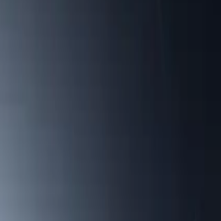
a de cuotas, resultado de liquidación y artefactos de