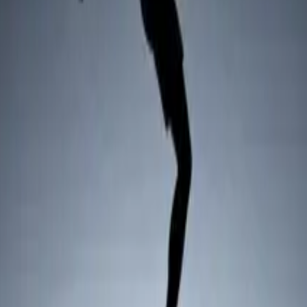
e fútbol con IA—cada señal tiene marca de tiempo, instantáne
as
,
0
partidos
)