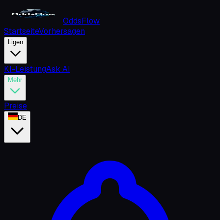
OddsFlow
Startseite
Vorhersagen
Ligen
KI-Leistung
Ask AI
Mehr
Preise
DE