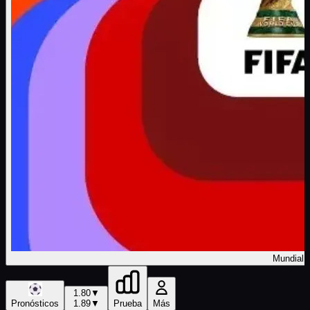
Mundial
1.80
▼
Pronósticos
1.89
▼
Prueba
Más