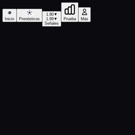
1.80
▼
Inicio
Pronósticos
1.89
▼
Prueba
Más
Señales