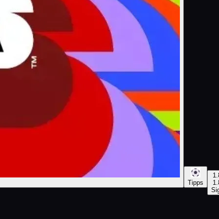
1.
Tipps
1.
Si